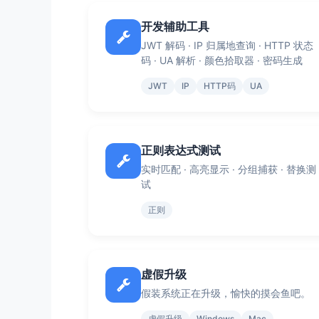
开发辅助工具
JWT 解码 · IP 归属地查询 · HTTP 状态
码 · UA 解析 · 颜色拾取器 · 密码生成
JWT
IP
HTTP码
UA
正则表达式测试
实时匹配 · 高亮显示 · 分组捕获 · 替换测
试
正则
虚假升级
假装系统正在升级，愉快的摸会鱼吧。
虚假升级
Windows
Mac