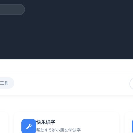
工具
快乐识字
帮助4-5岁小朋友学认字