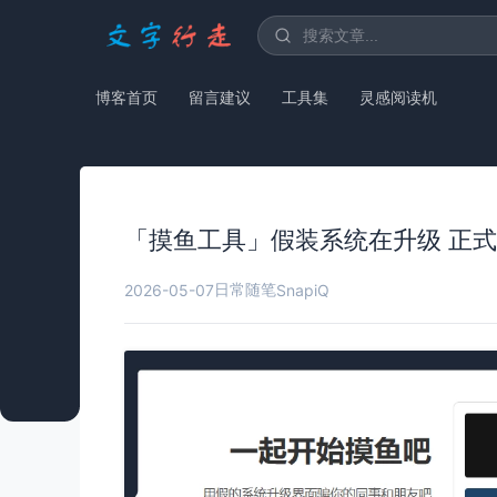
博客首页
留言建议
工具集
灵感阅读机
「摸鱼工具」假装系统在升级 正
日常随笔
2026-05-07
SnapiQ