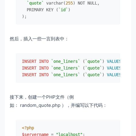
`quote`
 varchar(
255
) NOT NULL,

  PRIMARY KEY (
`id`
)

);
然后，插入一些一言到表中：
INSERT
INTO
`one_liners`
 (
`quote`
) 
VALUES
 (
'今
INSERT
INTO
`one_liners`
 (
`quote`
) 
VALUES
 (
'你
INSERT
INTO
`one_liners`
 (
`quote`
) 
VALUES
 (
'加
接下来，创建一个PHP文件（例
如： random_quote.php ），并编写以下代码：
<?php
$servername
 = 
"localhost"