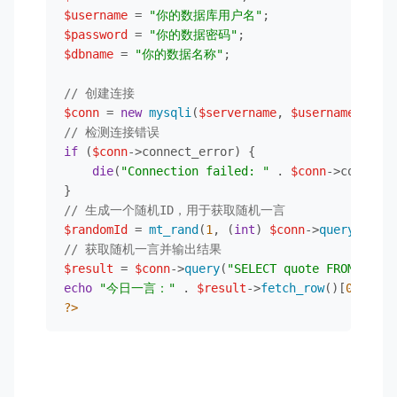
$username
 = 
"你的数据库用户名"
$password
 = 
"你的数据密码"
$dbname
 = 
"你的数据名称"
;

// 创建连接
$conn
 = 
new
mysqli
(
$servername
, 
$username
, 
$pas
// 检测连接错误
if
 (
$conn
->connect_error) {

die
(
"Connection failed: "
 . 
$conn
->connect_
// 生成一个随机ID，用于获取随机一言
$randomId
 = 
mt_rand
(
1
, (
int
) 
$conn
->
query
(
"SELE
// 获取随机一言并输出结果
$result
 = 
$conn
->
query
(
"SELECT quote FROM one_l
echo
"今日一言："
 . 
$result
->
fetch_row
()[
0
];  
/
?>